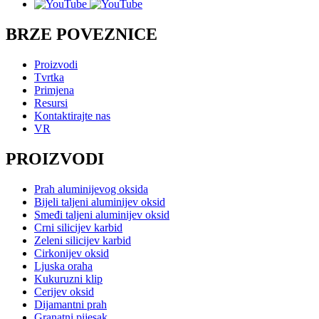
BRZE POVEZNICE
Proizvodi
Tvrtka
Primjena
Resursi
Kontaktirajte nas
VR
PROIZVODI
Prah aluminijevog oksida
Bijeli taljeni aluminijev oksid
Smeđi taljeni aluminijev oksid
Crni silicijev karbid
Zeleni silicijev karbid
Cirkonijev oksid
Ljuska oraha
Kukuruzni klip
Cerijev oksid
Dijamantni prah
Granatni pijesak