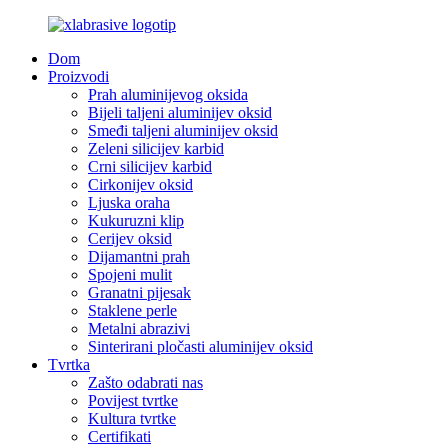
Dom
Proizvodi
Prah aluminijevog oksida
Bijeli taljeni aluminijev oksid
Smeđi taljeni aluminijev oksid
Zeleni silicijev karbid
Crni silicijev karbid
Cirkonijev oksid
Ljuska oraha
Kukuruzni klip
Cerijev oksid
Dijamantni prah
Spojeni mulit
Granatni pijesak
Staklene perle
Metalni abrazivi
Sinterirani pločasti aluminijev oksid
Tvrtka
Zašto odabrati nas
Povijest tvrtke
Kultura tvrtke
Certifikati