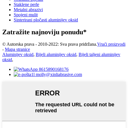
Staklene perle
Metalni abrazivi
Spojeni mulit
Sinterirani pločasti aluminijev oksid
Zatražite najnoviju ponudu*
© Autorska prava - 2010-2022: Sva prava pridržana.
Vrući proizvodi
-
Mapa stranice
Aluminijev oksid
,
Bijeli aluminijev oksid
,
Bijeli taljeni aluminijev
oksid
,
8615890168176
molly@xinliabrasive.com