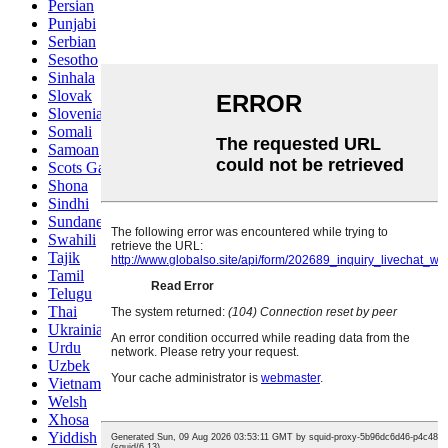
Persian
Punjabi
Serbian
Sesotho
Sinhala
Slovak
Slovenian
Somali
Samoan
Scots Gaelic
Shona
Sindhi
Sundanese
Swahili
Tajik
Tamil
Telugu
Thai
Ukrainian
Urdu
Uzbek
Vietnamese
Welsh
Xhosa
Yiddish